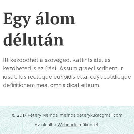
Egy álom
délután
Itt kezdődhet a szöveged. Kattints ide, és
kezdheted is az írást. Assum graeci scribentur
iusut. Ius recteque euripidis etta, cuyt cotidieque
definitionem mea, omnis dicat eiteum.
© 2017 Pétery Melinda, melinda.peterykukacgmail.com
Az oldalt a
Webnode
működteti